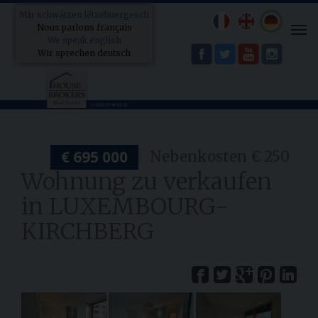
Mir schwätzen lëtzebuergesch
Nous parlons français
Tog
We speak english
nav
Wir sprechen deutsch
€ 695 000
Nebenkosten € 250
Wohnung zu verkaufen
in LUXEMBOURG-
KIRCHBERG