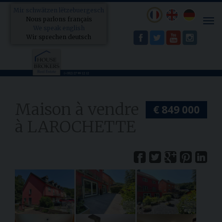
Mir schwätzen lëtzebuergesch
Nous parlons français
Tog
We speak english
nav
Wir sprechen deutsch
Maison à vendre
€ 849 000
à LAROCHETTE