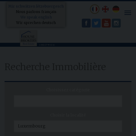
Mir schwätzen lëtzebuergesch
Nous parlons français
Tog
We speak english
nav
Wir sprechen deutsch
Recherche Immobilière
Choisissez catégorie
Choisir la localité