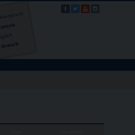
ebuergesch
rançais
nglish
 deutsch
Type
Chambres