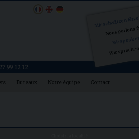
Mir schwätzen lëtz
Nous parlons f
We speak e
Wir sprechen
ets
Bureaux
Notre équipe
Contact
Choisir la localité